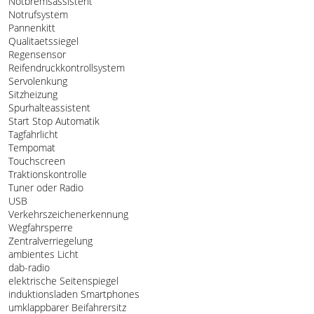
Notbremsassistent
Notrufsystem
Pannenkitt
Qualitaetssiegel
Regensensor
Reifendruckkontrollsystem
Servolenkung
Sitzheizung
Spurhalteassistent
Start Stop Automatik
Tagfahrlicht
Tempomat
Touchscreen
Traktionskontrolle
Tuner oder Radio
USB
Verkehrszeichenerkennung
Wegfahrsperre
Zentralverriegelung
ambientes Licht
dab-radio
elektrische Seitenspiegel
induktionsladen Smartphones
umklappbarer Beifahrersitz