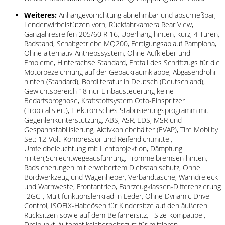
Weiteres:
Anhängevorrichtung abnehmbar und abschließbar,
Lendenwirbelstützen vorn, Rückfahrkamera Rear View,
Ganzjahresreifen 205/60 R 16, Überhang hinten, kurz, 4 Türen,
Radstand, Schaltgetriebe MQ200, Fertigungsablauf Pamplona,
Ohne alternativ-Antriebssystem, Ohne Aufkleber und
Embleme, Hinterachse Standard, Entfall des Schriftzugs für die
Motorbezeichnung auf der Gepäckraumklappe, Abgasendrohr
hinten (Standard), Bordliteratur in Deutsch (Deutschland),
Gewichtsbereich 18 nur Einbausteuerung keine
Bedarfsprognose, Kraftstoffsystem Otto-Einspritzer
(Tropicalisiert), Elektronisches Stabilisierungsprogramm mit
Gegenlenkunterstützung, ABS, ASR, EDS, MSR und
Gespannstabilisierung, Aktivkohlebehälter (EVAP), Tire Mobility
Set: 12-Volt-Kompressor und Reifendichtmittel,
Umfeldbeleuchtung mit Lichtprojektion, Dämpfung
hinten,Schlechtwegeausführung, Trommelbremsen hinten,
Radsicherungen mit erweitertem Diebstahlschutz, Ohne
Bordwerkzeug und Wagenheber, Verbandtasche, Warndreieck
und Warnweste, Frontantrieb, Fahrzeugklassen-Differenzierung
-2GC-, Multifunktionslenkrad in Leder, Ohne Dynamic Drive
Control, ISOFIX-Halteösen für Kindersitze auf den äußeren
Rücksitzen sowie auf dem Beifahrersitz, i-Size-kompatibel,
Dreipunkt-Automatiksicherheitsgurt für mittleren