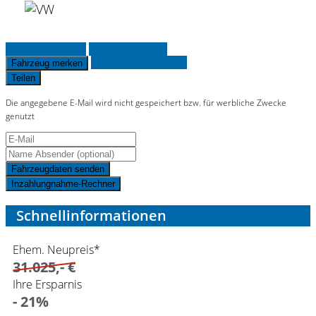
Fahrzeug anfragen
Fahrzeug drucken
Finanzierungsangebot
Fahrzeug merken
Teilen
Die angegebene E-Mail wird nicht gespeichert bzw. für werbliche Zwecke
genutzt
Fahrzeugdaten senden
Inzahlungnahme-Rechner
Schnellinformationen
Ehem. Neupreis*
31.025,- €
Ihre Ersparnis
- 21%