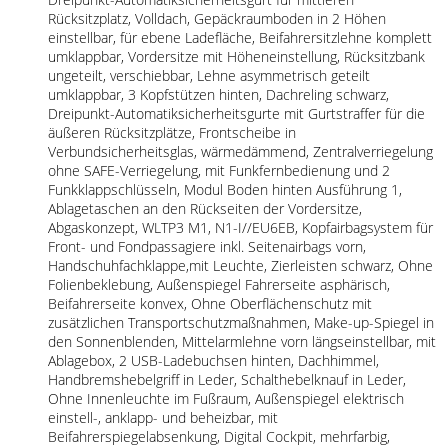
Rücksitzplatz, Volldach, Gepäckraumboden in 2 Höhen
einstellbar, für ebene Ladefläche, Beifahrersitzlehne komplett
umklappbar, Vordersitze mit Höheneinstellung, Rücksitzbank
ungeteilt, verschiebbar, Lehne asymmetrisch geteilt
umklappbar, 3 Kopfstützen hinten, Dachreling schwarz,
Dreipunkt-Automatiksicherheitsgurte mit Gurtstraffer für die
äußeren Rücksitzplätze, Frontscheibe in
Verbundsicherheitsglas, wärmedämmend, Zentralverriegelung
ohne SAFE-Verriegelung, mit Funkfernbedienung und 2
Funkklappschlüsseln, Modul Boden hinten Ausführung 1,
Ablagetaschen an den Rückseiten der Vordersitze,
Abgaskonzept, WLTP3 M1, N1-I//EU6EB, Kopfairbagsystem für
Front- und Fondpassagiere inkl. Seitenairbags vorn,
Handschuhfachklappe,mit Leuchte, Zierleisten schwarz, Ohne
Folienbeklebung, Außenspiegel Fahrerseite asphärisch,
Beifahrerseite konvex, Ohne Oberflächenschutz mit
zusätzlichen Transportschutzmaßnahmen, Make-up-Spiegel in
den Sonnenblenden, Mittelarmlehne vorn längseinstellbar, mit
Ablagebox, 2 USB-Ladebuchsen hinten, Dachhimmel,
Handbremshebelgriff in Leder, Schalthebelknauf in Leder,
Ohne Innenleuchte im Fußraum, Außenspiegel elektrisch
einstell-, anklapp- und beheizbar, mit
Beifahrerspiegelabsenkung, Digital Cockpit, mehrfarbig,