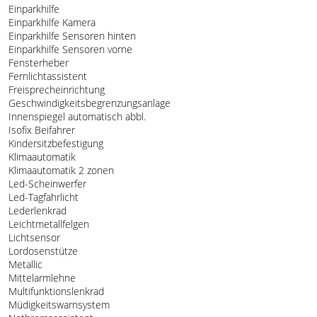
Einparkhilfe
Einparkhilfe Kamera
Einparkhilfe Sensoren hinten
Einparkhilfe Sensoren vorne
Fensterheber
Fernlichtassistent
Freisprecheinrichtung
Geschwindigkeitsbegrenzungsanlage
Innenspiegel automatisch abbl.
Isofix Beifahrer
Kindersitzbefestigung
Klimaautomatik
Klimaautomatik 2 zonen
Led-Scheinwerfer
Led-Tagfahrlicht
Lederlenkrad
Leichtmetallfelgen
Lichtsensor
Lordosenstütze
Metallic
Mittelarmlehne
Multifunktionslenkrad
Müdigkeitswarnsystem