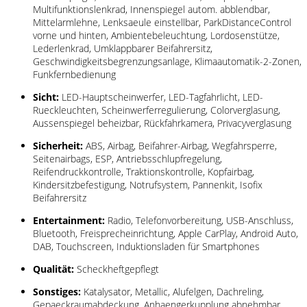
Multifunktionslenkrad, Innenspiegel autom. abblendbar,
Mittelarmlehne, Lenksaeule einstellbar, ParkDistanceControl
vorne und hinten, Ambientebeleuchtung, Lordosenstütze,
Lederlenkrad, Umklappbarer Beifahrersitz,
Geschwindigkeitsbegrenzungsanlage, Klimaautomatik-2-Zonen,
Funkfernbedienung
Sicht:
LED-Hauptscheinwerfer, LED-Tagfahrlicht, LED-
Rueckleuchten, Scheinwerferregulierung, Colorverglasung,
Aussenspiegel beheizbar, Rückfahrkamera, Privacyverglasung
Sicherheit:
ABS, Airbag, Beifahrer-Airbag, Wegfahrsperre,
Seitenairbags, ESP, Antriebsschlupfregelung,
Reifendruckkontrolle, Traktionskontrolle, Kopfairbag,
Kindersitzbefestigung, Notrufsystem, Pannenkit, Isofix
Beifahrersitz
Entertainment:
Radio, Telefonvorbereitung, USB-Anschluss,
Bluetooth, Freisprecheinrichtung, Apple CarPlay, Android Auto,
DAB, Touchscreen, Induktionsladen für Smartphones
Qualität:
Scheckheftgepflegt
Sonstiges:
Katalysator, Metallic, Alufelgen, Dachreling,
Gepaeckraumabdeckung, Anhaengerkupplung abnehmbar