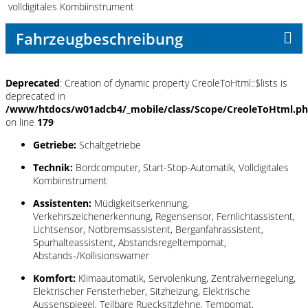
volldigitales Kombiinstrument
Fahrzeugbeschreibung
Deprecated
: Creation of dynamic property CreoleToHtml::$lists is
deprecated in
/www/htdocs/w01adcb4/_mobile/class/Scope/CreoleToHtml.p
on line
179
Getriebe:
Schaltgetriebe
Technik:
Bordcomputer, Start-Stop-Automatik, Volldigitales
Kombiinstrument
Assistenten:
Müdigkeitserkennung,
Verkehrszeichenerkennung, Regensensor, Fernlichtassistent,
Lichtsensor, Notbremsassistent, Berganfahrassistent,
Spurhalteassistent, Abstandsregeltempomat,
Abstands-/Kollisionswarner
Komfort:
Klimaautomatik, Servolenkung, Zentralverriegelung,
Elektrischer Fensterheber, Sitzheizung, Elektrische
Aussenspiegel, Teilbare Ruecksitzlehne, Tempomat,