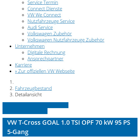
Service Termin
Connect Dienste
VW We Connect
Nutzfahrzeuge Service
Audi Service
Volkswagen Zubehör
Volkswagen Nutzfahrzeuge Zubehör
Unternehmen
Digitale Rechnung
Ansprechpartner
Karriere
» Zur offiziellen VW Webseite
Fahrzeugbestand
Detailansicht
» Zurück zu den Suchergebnissen
» Fahrzeug Detailsuche
VW T-Cross GOAL 1.0 TSI OPF 70 kW 95 PS
5-Gang