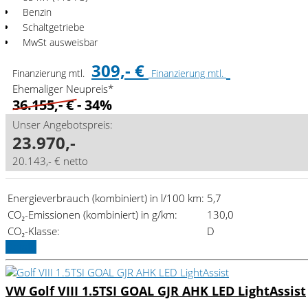
Benzin
Schaltgetriebe
MwSt ausweisbar
309,- €
Finanzierung mtl.
Finanzierung mtl.
Ehemaliger Neupreis*
36.155,- €
- 34%
Unser Angebotspreis:
23.970,-
20.143,- € netto
Energieverbrauch (kombiniert) in l/100 km:
5,7
CO₂-Emissionen (kombiniert) in g/km:
130,0
CO₂-Klasse:
D
Details
VW Golf VIII 1.5TSI GOAL GJR AHK LED LightAssist