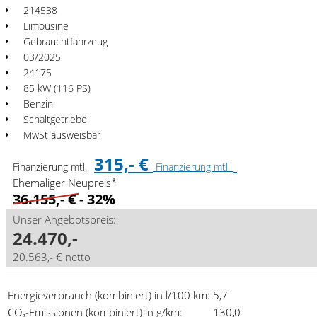
214538
Limousine
Gebrauchtfahrzeug
03/2025
24175
85 kW (116 PS)
Benzin
Schaltgetriebe
MwSt ausweisbar
315,- €
Finanzierung mtl.
Finanzierung mtl.
Ehemaliger Neupreis*
36.155,- €
- 32%
Unser Angebotspreis:
24.470,-
20.563,- € netto
Energieverbrauch (kombiniert) in l/100 km:
5,7
CO₂-Emissionen (kombiniert) in g/km:
130,0