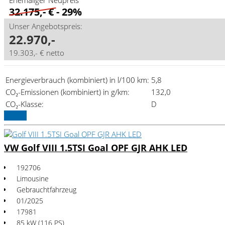
Ehemaliger Neupreis*
32.175,- €
- 29%
Unser Angebotspreis:
22.970,-
19.303,- € netto
Energieverbrauch (kombiniert) in l/100 km:
5,8
CO₂-Emissionen (kombiniert) in g/km:
132,0
CO₂-Klasse:
D
Details
VW Golf VIII 1.5TSI Goal OPF GJR AHK LED
192706
Limousine
Gebrauchtfahrzeug
01/2025
17981
85 kW (116 PS)