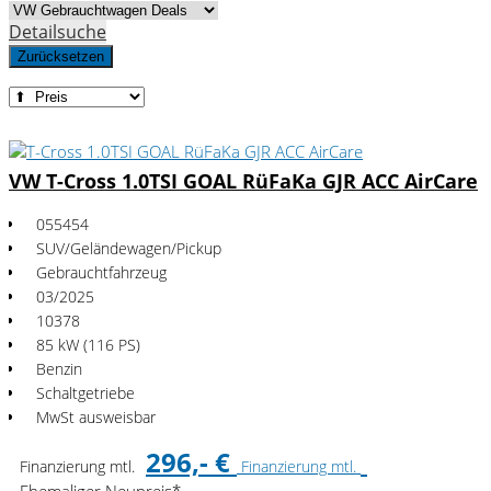
Detailsuche
Zurücksetzen
VW T-Cross 1.0TSI GOAL RüFaKa GJR ACC AirCare
055454
SUV/Geländewagen/Pickup
Gebrauchtfahrzeug
03/2025
10378
85 kW (116 PS)
Benzin
Schaltgetriebe
MwSt ausweisbar
296,- €
Finanzierung mtl.
Finanzierung mtl.