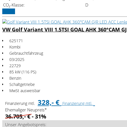
CO₂-Klasse:
D
Details
VW Golf Variant VIII 1.5TSI GOAL AHK 360°CAM G
625171
Kombi
Gebrauchtfahrzeug
03/2025
22729
85 kW (116 PS)
Benzin
Schaltgetriebe
MwSt ausweisbar
328,- €
Finanzierung mtl.
Finanzierung mtl.
Ehemaliger Neupreis*
36.705,- €
- 31%
Unser Angebotspreis: